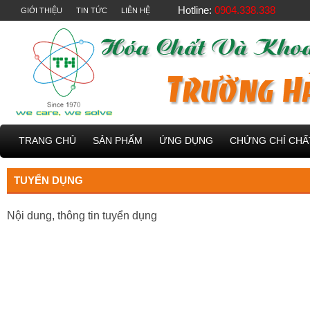
Hotline:
0904.338.338
GIỚI THIỆU
TIN TỨC
LIÊN HỆ
TRANG CHỦ
SẢN PHẨM
ỨNG DỤNG
CHỨNG CHỈ CH
TUYỂN DỤNG
Nội dung, thông tin tuyển dụng