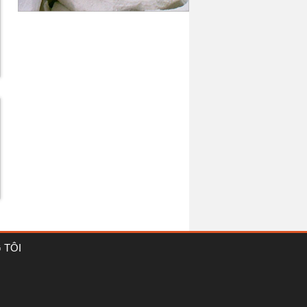
KMPM
8
KM10TC
9
 TÔI