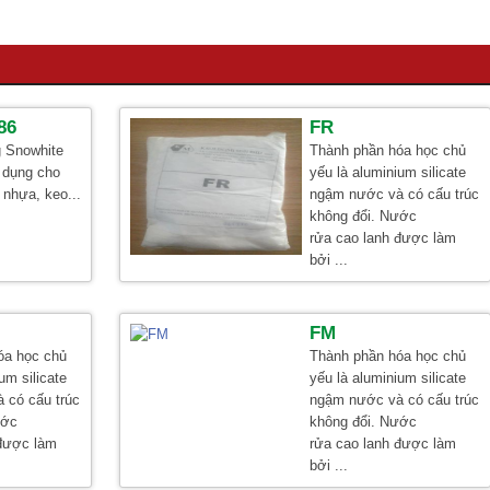
86
FR
g Snowhite
Thành phần hóa học chủ
 dụng cho
yếu là aluminium silicate
 nhựa, keo...
ngậm nước và có cấu trúc
không đổi. Nước
rửa cao lanh được làm
bởi ...
FM
óa học chủ
Thành phần hóa học chủ
um silicate
yếu là aluminium silicate
 có cấu trúc
ngậm nước và có cấu trúc
ước
không đổi. Nước
 được làm
rửa cao lanh được làm
bởi ...