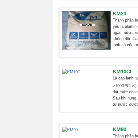
KM20
Thành phần h
yếu là alumini
ngậm nước và
không đổi. Ca
lanh có cấu t
...
KM10CL
Là cao lanh n
o
>1000
C, độ 
đạt mức cao 
Sau khi nung,
tử nước được 
KM90
Thành phần h