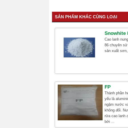
SẢN PHẨM KHÁC CÙNG LOẠI
Snowhite 
Cao lanh nun
86 chuyên sử
sản xuất sơn,
FP
Thành phần h
yếu là alumini
ngậm nước và
không đổi. N
rửa cao lanh
bởi ...