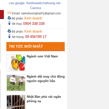
Email:
salestruonghai01@gmail.com
Kinh doanh
Bộ phận:
0904 338 338
Mr Huy:
Kinh doanh
Bộ phận:
KM600
09 456789 17
Mr Hùng:
TIN TỨC MỚI NHÂT
5
Ngành sơn Việt Nam
Ngành dệt may chủ động
nguồn nguyên liệu
Nhật Bản phủ vải ngăn
KM10CL
phóng xạ