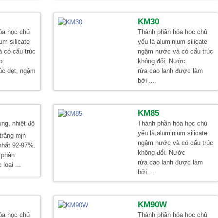
KM30
óa học chủ
Thành phần hóa học chủ
um silicate
yếu là aluminium silicate
 có cấu trúc
ngậm nước và có cấu trúc
o
không đổi. Nước
rúc dẹt, ngậm
rửa cao lanh được làm
bởi ...
KM85
ung, nhiệt độ
Thành phần hóa học chủ
yếu là aluminium silicate
trắng mịn
ngậm nước và có cấu trúc
nhất 92-97%.
không đổi. Nước
 phân
rửa cao lanh được làm
loại ...
bởi ...
KM90W
óa học chủ
Thành phần hóa học chủ