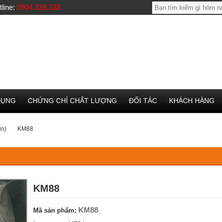
tline:
0904.338.338
DỤNG
CHỨNG CHỈ CHẤT LƯỢNG
ĐỐI TÁC
KHÁCH HÀNG
in)
KM88
KM88
KM88
Mã sản phẩm: