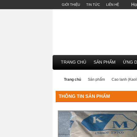
Ho
GIỚI THIỆU
TIN TỨC
LIÊN HỆ
TRANG CHỦ
SẢN PHẨM
ỨNG 
Trang chủ
Sản phẩm
Cao lanh (Kaol
THÔNG TIN SẢN PHẨM