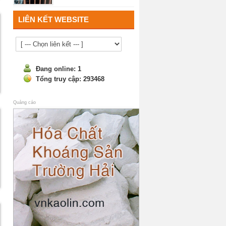
6
LIÊN KẾT WEBSITE
Đang online: 1
Tổng truy cập: 293468
Quảng cáo
Sericite
7