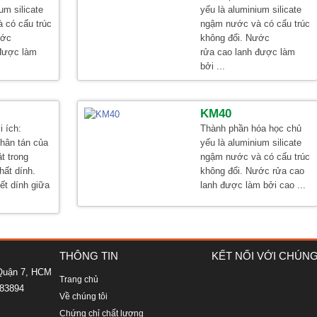
um silicate
yếu là aluminium silicate
 có cấu trúc
ngậm nước và có cấu trúc
ước
không đổi. Nước
 được làm
rửa cao lanh được làm
bởi ...
KM40
i ích:
Thành phần hóa học chủ
phân tán của
yếu là aluminium silicate
t trong
ngậm nước và có cấu trúc
hất dính.
không đổi. Nước rửa cao
ết dính giữa
lanh được làm bởi cao ...
THÔNG TIN
KẾT NỐI VỚI CHÚNG
 Quận 7, HCM
Trang chủ
983894
Về chúng tôi
Chứng chỉ chất lượng