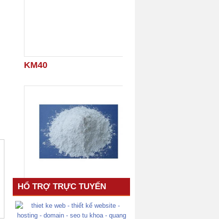
KM40
3
Snowhite 86
HỔ TRỢ TRỰC TUYẾN
4