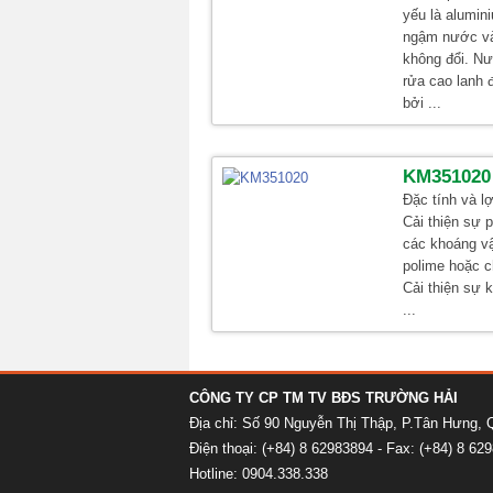
yếu là alumini
ngậm nước và
không đổi. N
rửa cao lanh
bởi ...
KM351020
Đặc tính và lợ
Cải thiện sự 
các khoáng vậ
polime hoặc c
Cải thiện sự k
...
CÔNG TY CP TM TV BĐS TRƯỜNG HẢI
Địa chỉ: Số 90 Nguyễn Thị Thập, P.Tân Hưng,
Điện thoại: (+84) 8 62983894 - Fax: (+84) 8 62
Hotline: 0904.338.338